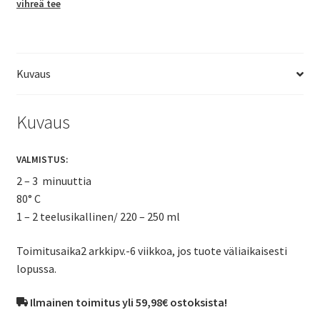
vihreä tee
Kuvaus
Kuvaus
VALMISTUS:
2 – 3 minuuttia
80° C
1 – 2 teelusikallinen/ 220 – 250 ml
Toimitusaika2 arkkipv.-6 viikkoa, jos tuote väliaikaisesti
lopussa.
Ilmainen toimitus yli 59,98€ ostoksista!