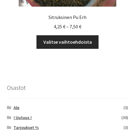
Sitruksinen Pu Erh
Hintaluokka:
4,25
€
–
7,50
€
4,25 €
Tällä
-
Valitse vaihtoehdoista
tuotteella
7,50 €
on
useampi
muunnelma.
Voit
tehdä
Osastot
valinnat
tuotteen
sivulla.
Ale
(3)
! Uutuus !
(30)
Tarjoukset %
(3)