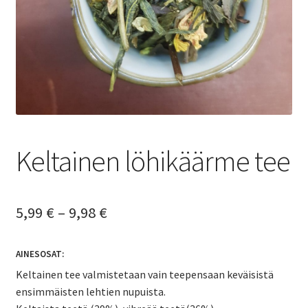
Yrityksille
Keltainen löhikäärme tee
Hintaluokka:
5,99
€
–
9,98
€
5,99 €
AINESOSAT:
-
Keltainen tee valmistetaan vain teepensaan keväisistä
9,98 €
ensimmäisten lehtien nupuista.