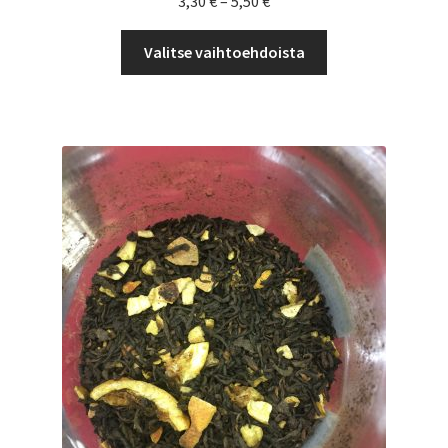
3,30
€
–
5,50
€
3,30 €
Tällä
-
Valitse vaihtoehdoista
tuotteella
5,50 €
on
useampi
muunnelma.
Voit
tehdä
valinnat
tuotteen
sivulla.