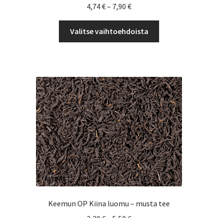
Hintaluokka:
4,74
€
–
7,90
€
4,74 €
Tällä
-
Valitse vaihtoehdoista
tuotteella
7,90 €
on
useampi
muunnelma.
Voit
tehdä
valinnat
tuotteen
sivulla.
Keemun OP Kiina luomu – musta tee
Hintaluokka: