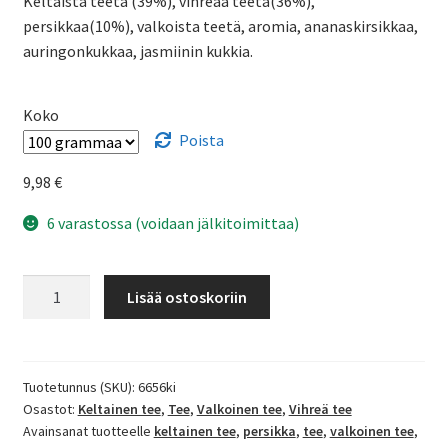
Keltaista teetä (39%), vihreää teetä(36%),
persikkaa(10%), valkoista teetä, aromia, ananaskirsikkaa,
auringonkukkaa, jasmiinin kukkia.
Koko
Poista
9,98
€
6 varastossa (voidaan jälkitoimittaa)
Keltainen
Lisää ostoskoriin
löhikäärme
tee
määrä
Tuotetunnus (SKU):
6656ki
Osastot:
Keltainen tee
,
Tee
,
Valkoinen tee
,
Vihreä tee
Avainsanat tuotteelle
keltainen tee
,
persikka
,
tee
,
valkoinen tee
,