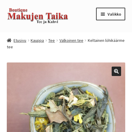
Siirry
Siirry
Valikko
navigointiin
sisältöön
Etusivu
Etusivu
Kauppa
Tee
Valkoinen tee
Keltainen löhikäärme
tee
Kanta-asiakkuusohjelma / loyalty program
Kassa
Kauppa
Oma tili
Ostoskori
Tilaus- ja sopimusehdot