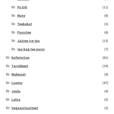
Pu Erh
(11)
Mate
(8)
Teekukat
(3)
Pussitee
(6)
Jäätee ice tea
(13)
tea bag tee pussi
(7)
Kofeiiniton
(61)
Tarvikkeet
(39)
Makeiset
(9)
Luomu
(47)
Joulu
(4)
Lahja
(5)
Vegaanituotteet
(2)