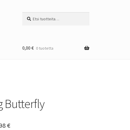
Etsi:
Haku
0,00
€
0 tuotetta
 Butterfly
Hintaluokka:
,98
€