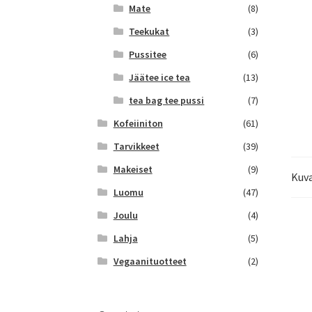
Mate
(8)
Teekukat
(3)
Pussitee
(6)
Jäätee ice tea
(13)
tea bag tee pussi
(7)
Kofeiiniton
(61)
Tarvikkeet
(39)
Makeiset
(9)
Kuv
Luomu
(47)
Joulu
(4)
Lahja
(5)
Vegaanituotteet
(2)