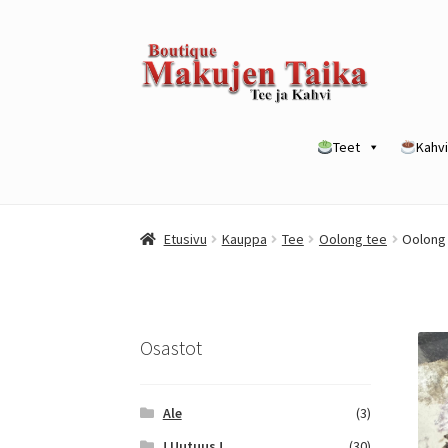
Siirry
Siirry
navigointiin
sisältöön
Teet
Kahvi
Etusivu
Kanta-asiakkuusohjelma / loyalty p
Etusivu
Kauppa
Tee
Oolong tee
Oolong 
Yrityksille
Osastot
Ale
(3)
! Uutuus !
(30)