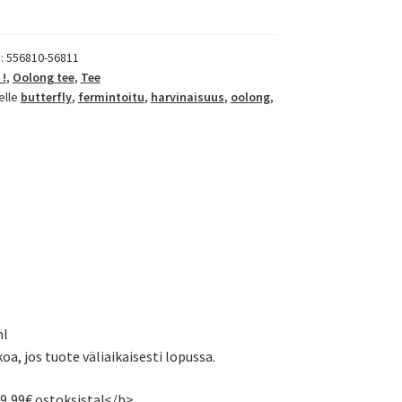
):
556810-56811
 !
,
Oolong tee
,
Tee
elle
butterfly
,
fermintoitu
,
harvinaisuus
,
oolong
,
ml
koa, jos tuote väliaikaisesti lopussa.
59,99€ ostoksista!</b>