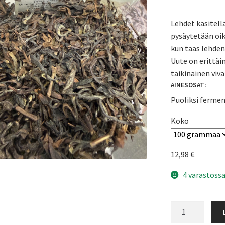
Lehdet käsitell
pysäytetään oike
kun taas lehden
Uute on erittäi
taikinainen viv
AINESOSAT:
Puoliksi fermen
Koko
12,98
€
4 varastossa
Oolong
Butterfly