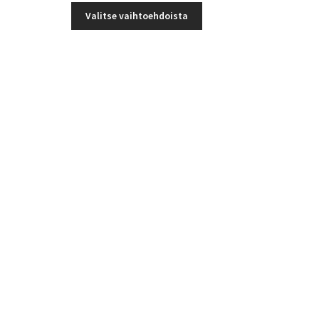
Tällä
-
useampi
Valitse vaihtoehdoista
tuotteella
29,25 €
muunnelma.
on
Voit
useampi
tehdä
muunnelma.
valinnat
Voit
tuotteen
tehdä
sivulla.
valinnat
tuotteen
sivulla.