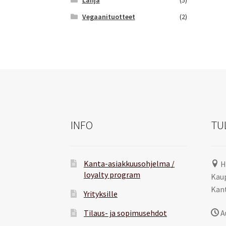
Vegaanituotteet
(2)
INFO
TU
Kanta-asiakkuusohjelma /
H
loyalty program
Kaup
Kant
Yrityksille
Tilaus- ja sopimusehdot
A