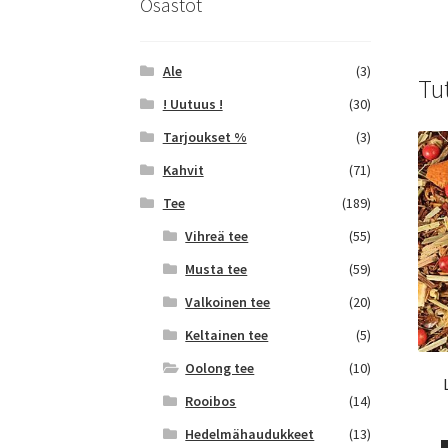
Osastot
Ale
(3)
Tu
! Uutuus !
(30)
Tarjoukset %
(3)
Kahvit
(71)
Tee
(189)
Vihreä tee
(55)
Musta tee
(59)
Valkoinen tee
(20)
Keltainen tee
(5)
Oolong tee
(10)
Rooibos
(14)
Hedelmähaudukkeet
(13)