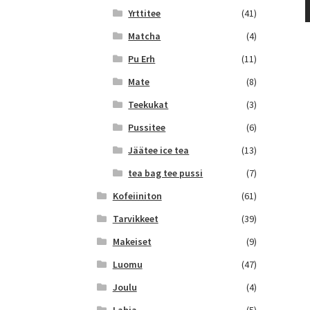
Yrttitee
(41)
Matcha
(4)
Pu Erh
(11)
Mate
(8)
Teekukat
(3)
Pussitee
(6)
Jäätee ice tea
(13)
tea bag tee pussi
(7)
Kofeiiniton
(61)
Tarvikkeet
(39)
Makeiset
(9)
Luomu
(47)
Joulu
(4)
Lahja
(5)