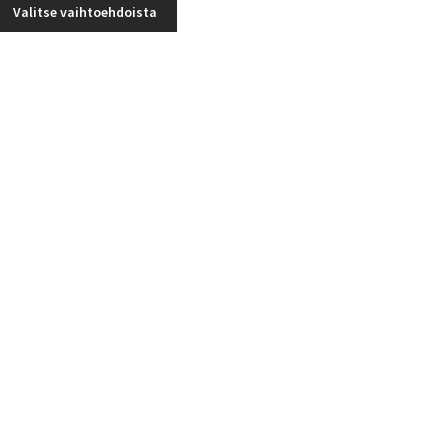
Tällä
-
Valitse vaihtoehdoista
tuotteella
6,50 €
on
useampi
muunnelma.
Voit
tehdä
valinnat
tuotteen
sivulla.