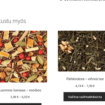
tustu myös
Pähkinätee – vihreä tee
Hintalu
4,74
€
–
7,90
€
Luonnos luovuus – rooibos
4,74 €
-
Hintaluokka:
Valitse vaihtoehdoista
3,98
€
–
6,50
€
7,90 €
3,98 €