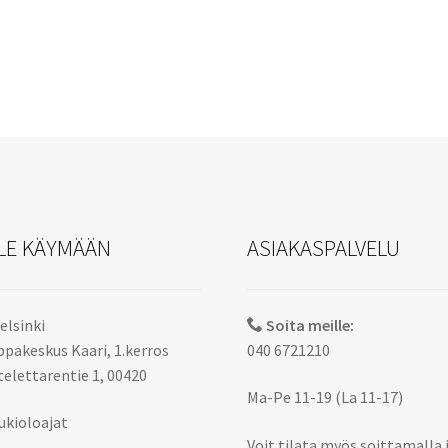
LE KÄYMÄÄN
ASIAKASPALVELU
elsinki
Soita meille:
pakeskus Kaari, 1.kerros
040 6721210
elettarentie 1, 00420
Ma-Pe 11-19 (La 11-17)
ukioloajat
Voit tilata myös soittamalla 