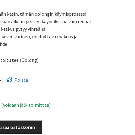
7,74 €
ään käsin, tämän oolongin käymisprosessi
-
aan aikaan ja siten käyneiksi jää vain reunat
12,98 €
 keskus pysyy vihreänä.
n keven värinen, miellyttävä makeus ja
ahde
toitu tee (Oolong).
Poista
 (voidaan jälkitoimittaa)
Lisää ostoskoriin