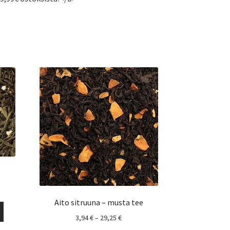
okka:
Aito sitruuna – musta tee
Tällä
Hintaluokka:
3,94
€
–
29,25
€
tuotteella
3,94 €
on