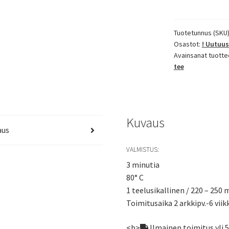
määrä
Tuotetunnus (SKU
Osastot:
! Uutuus
Avainsanat tuotte
tee
Kuvaus
aus
VALMISTUS:
3 minutia
80° C
1 teelusikallinen / 220 – 250 
Toimitusaika 2 arkkipv.-6 viik
<b>
Ilmainen toimitus yli 