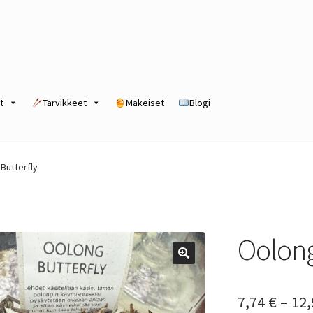
t
Tarvikkeet
Makeiset
Blogi
rogram
Kassa
Kauppa
Oma tili
Ostoskori
Tilaus- ja sopimusehdot
Butterfly
Oolong
7,74
€
–
12