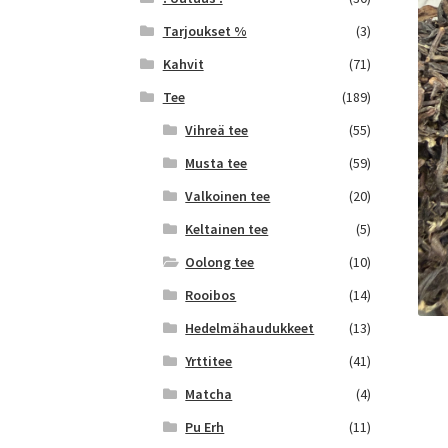
Tarjoukset %
(3)
Kahvit
(71)
Tee
(189)
Vihreä tee
(55)
Musta tee
(59)
Valkoinen tee
(20)
Keltainen tee
(5)
Oolong tee
(10)
Rooibos
(14)
Hedelmähaudukkeet
(13)
Yrttitee
(41)
Matcha
(4)
Pu Erh
(11)