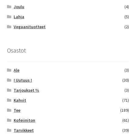
Joulu
(4)
Lahja
(5)
Vegaanituotteet
(2)
Osastot
Ale
(3)
! Uutuus !
(30)
Tarjoukset %
(3)
Kahvit
(71)
Tee
(189)
Kofeiiniton
(61)
Tarvikkeet
(39)