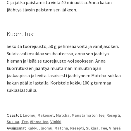
C ja jatka paistamista vielä 40 minuuttia. Anna kakun
jäähtyä täysin paistamisen jälkeen.
Kuorrutus:
Sekoita tuorejuusto, 50 g pehmeää voita ja vaniljasokeri.
Sulata valkosuklaa vesihauteessa, anna sen jäähtyä
hieman ja lisää se tuorejuusto-voi seokseen. Anna
kuorrutuksen jäähtyä muutaman minuutin ajan
jääkaapissa ja levitä tasaisesti jäähtyneen Matcha-suklaa-
kakun päälle lastalla. Koristele kakku 100 g tummaa
suklaalastuilla.
Osastot:
Luomu
,
Makeiset
,
Matcha
,
Maustamaton tee
,
Resepti
,
Suklaa
,
Tee
,
Vihreä tee
,
Vinkki
Avainsanat:
Kakku
,
luomu
,
Matcha
,
Resepti
,
Suklaa
,
Tee
,
Vihreä