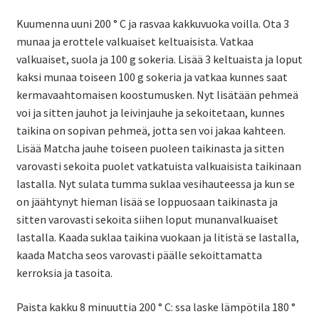
Kuumenna uuni 200 ° C ja rasvaa kakkuvuoka voilla. Ota 3
munaa ja erottele valkuaiset keltuaisista. Vatkaa
valkuaiset, suola ja 100 g sokeria. Lisää 3 keltuaista ja loput
kaksi munaa toiseen 100 g sokeria ja vatkaa kunnes saat
kermavaahtomaisen koostumusken. Nyt lisätään pehmeä
voi ja sitten jauhot ja leivinjauhe ja sekoitetaan, kunnes
taikina on sopivan pehmeä, jotta sen voi jakaa kahteen.
Lisää Matcha jauhe toiseen puoleen taikinasta ja sitten
varovasti sekoita puolet vatkatuista valkuaisista taikinaan
lastalla. Nyt sulata tumma suklaa vesihauteessa ja kun se
on jäähtynyt hieman lisää se loppuosaan taikinasta ja
sitten varovasti sekoita siihen loput munanvalkuaiset
lastalla. Kaada suklaa taikina vuokaan ja litistä se lastalla,
kaada Matcha seos varovasti päälle sekoittamatta
kerroksia ja tasoita.
Paista kakku 8 minuuttia 200 ° C: ssa laske lämpötila 180 °