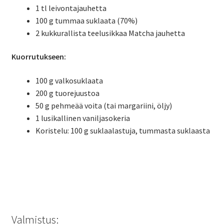
1 tl leivontajauhetta
100 g tummaa suklaata (70%)
2 kukkurallista teelusikkaa Matcha jauhetta
Kuorrutukseen:
100 g valkosuklaata
200 g tuorejuustoa
50 g pehmeää voita (tai margariini, öljy)
1 lusikallinen vaniljasokeria
Koristelu: 100 g suklaalastuja, tummasta suklaasta
Valmistus: