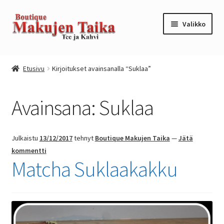
Siirry
Siirry
Valikko
navigointiin
sisältöön
Etusivu
Etusivu
Kirjoitukset avainsanalla “Suklaa”
Kanta-asiakkuusohjelma / loyalty program
Avainsana:
Suklaa
Kassa
Kauppa
Julkaistu
13/12/2017
tehnyt
Boutique Makujen Taika
—
Jätä
kommentti
Oma tili
Matcha Suklaakakku
Ostoskori
Tilaus- ja sopimusehdot