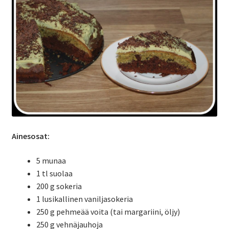
Yrityksille
Ainesosat:
5 munaa
1 tl suolaa
200 g sokeria
1 lusikallinen vaniljasokeria
250 g pehmeää voita (tai margariini, öljy)
250 g vehnäjauhoja