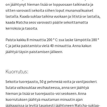
on jäähtynyt hieman lisää se loppuosaan taikinasta ja
sitten varovasti sekoita siihen loput munanvalkuaiset
lastalla. Kaada suklaa taikina vuokaan ja litistä se lastalla,
kaada Matcha seos varovasti päälle sekoittamatta
kerroksia ja tasoita.
Paista kakku 8 minuuttia 200 ° C: ssa laske lämpötila 180 °
C ja jatka paistamista vielä 40 minuuttia. Anna kakun
jäähtyä täysin paistamisen jälkeen.
Kuorrutus:
Sekoita tuorejuusto, 50 g pehmeää voita ja vaniljasokeri.
Sulata valkosuklaa vesihauteessa, anna sen jäähtyä
hieman ja lisää se tuorejuusto-voi seokseen. Anna
kuorrutuksen jäähtyä muutaman minuutin ajan
jääkaapissa ja levitä tasaisesti jäähtyneen Matcha-suklaa-