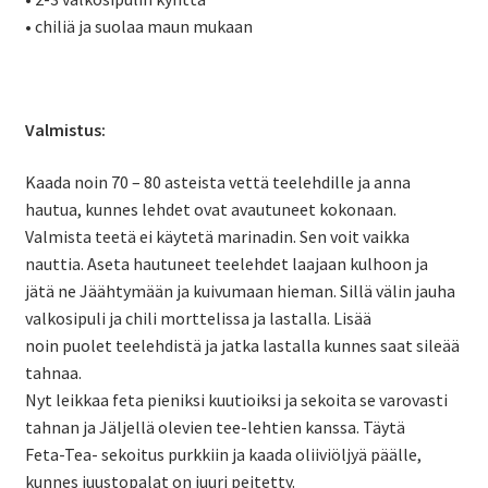
• chiliä ja suolaa maun mukaan
Valmistus:
Kaada noin 70 – 80 asteista vettä teelehdille ja anna
hautua, kunnes lehdet ovat avautuneet kokonaan.
Valmista teetä ei käytetä marinadin. Sen voit vaikka
nauttia. Aseta hautuneet teelehdet laajaan kulhoon ja
jätä ne Jäähtymään ja kuivumaan hieman. Sillä välin jauha
valkosipuli ja chili morttelissa ja lastalla. Lisää
noin puolet teelehdistä ja jatka lastalla kunnes saat sileää
tahnaa.
Nyt leikkaa feta pieniksi kuutioiksi ja sekoita se varovasti
tahnan ja Jäljellä olevien tee-lehtien kanssa. Täytä
Feta-Tea- sekoitus purkkiin ja kaada oliiviöljyä päälle,
kunnes juustopalat on juuri peitetty.