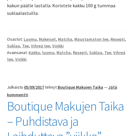
kakun päälle lastalla. Koristele kakku 100 g tummaa
suklaalastuilla.
Osastot:
Luomu
,
Makeiset
,
Matcha
,
Maustamaton tee
,
Resepti
,
Suklaa
,
Tee
,
Vihreä tee
,
Vinkki
Avainsanat:
Kakku
,
luomu
,
Matcha
,
Resepti
,
Suklaa
,
Tee
,
Vihreä
tee
,
Vinkki
Julkaistu
05/09/2017
tehnyt
Boutique Makujen Taika
—
Jätä
kommentti
Boutique Makujen Taika
– Puhdistava ja