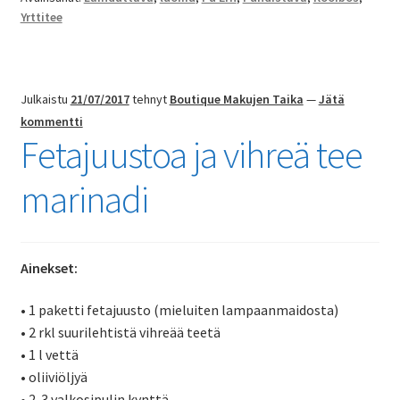
Yrttitee
Julkaistu
21/07/2017
tehnyt
Boutique Makujen Taika
—
Jätä
kommentti
Fetajuustoa ja vihreä tee
marinadi
Ainekset:
• 1 paketti fetajuusto (mieluiten lampaanmaidosta)
• 2 rkl suurilehtistä vihreää teetä
• 1 l vettä
• oliiviöljyä
• 2-3 valkosipulin kynttä