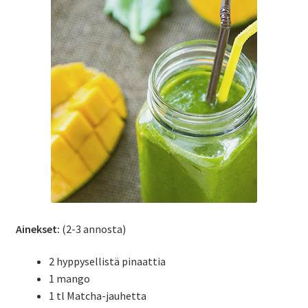
Ainekset:
(2-3 annosta)
2 hyppysellistä pinaattia
1 mango
1 tl Matcha-jauhetta