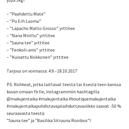
jopa 5kg!
– ”Paahdettu Mate”
– ”Pu Erh Luomu”
– ”Lapacho Matto Grosso” yrttitee
– ”Nana Minttu” yrttitee
– ”Sauna tee” yrttitee
– ”Fenkoli-anis” yrttitee
– ”Kuivattu Nokkonen” yrttitee
Tarjous on voimassa: 4.9.–18.10.2017
P.S. Rohkeat, jotka laittavat teestä tai itsestä teen kanssa
kuvan omaan fb:lle, instagrammiin hashtagilla
@makujentaika #makujentaika #boutiquemakujentaika
#makujentaikapuhdistavajalaihduttavaviikko saavat -50 %
seuraavasta teestä:
”Sauna tee” ja ”Basilika Sitruuna Rooibos”!