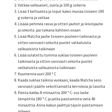
Vatkaa valkuaiset, suola ja 100 g sokeria
Lisää 3 keltuaista ja loput kaksi munaa toiseen 100
g sokeria ja vatkaa
Lisäää pehmeä rasva ja sitten jauhot ja leivinjauhe
ja sekoita. jaa taikana kahteen osaan
Lisää Matcha jauhe toiseen puoleen taikinasta ja
sitten varovasti sekoita puolet vatkatuista
valkuaisista taikinaan
Lisää sulatettu tumma suklaa toiseen puoleen
taikinasta ja sitten varovasti sekoita puolet
vatkatuista valkuaisista taikinaan
Kuumenna uuni 200 ° C
Kaada suklaa taikina vuokaan, kaada Matcha seos
varovasti päälle sekoittamatta kerroksia ja tasoita
Paista kakku 8 minuuttia 200 ° C: ssa laske
lämpötila 180 ° C ja jatka paistamista vielä 40
minuuttia. Anna kakun jäähtyä täysin paistamisen
jälkeen.