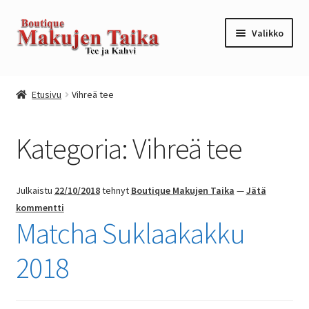
Siirry
Siirry
Valikko
navigointiin
sisältöön
Etusivu
Etusivu
Vihreä tee
Kanta-asiakkuusohjelma / loyalty program
Kategoria:
Vihreä tee
Kassa
Kauppa
Julkaistu
22/10/2018
tehnyt
Boutique Makujen Taika
—
Jätä
kommentti
Oma tili
Matcha Suklaakakku
2018
Ostoskori
Tilaus- ja sopimusehdot