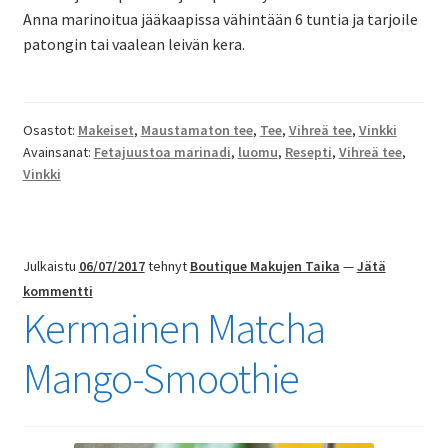
Anna marinoitua jääkaapissa vähintään 6 tuntia ja tarjoile
patongin tai vaalean leivän kera.
Osastot:
Makeiset
,
Maustamaton tee
,
Tee
,
Vihreä tee
,
Vinkki
Avainsanat:
Fetajuustoa marinadi
,
luomu
,
Resepti
,
Vihreä tee
,
Vinkki
Julkaistu
06/07/2017
tehnyt
Boutique Makujen Taika
—
Jätä
kommentti
Kermainen Matcha
Mango-Smoothie