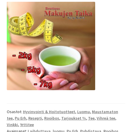
Osastot:
Hyvinvointi & Hoitotuotteet
,
Luomu
,
Maustamaton
tee
,
Pu Erh
,
Resepti
,
Rooibos
,
Tarjoukset %
,
Tee
,
Vihreä tee
,
Vinkki
,
Yrttitee
Avainsanat:
Laihduttava
,
luomu
,
Pu Erh
,
Puhdistava
,
Rooibos
,