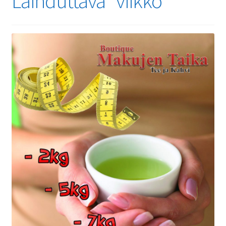
Laihduttava ”viikko”