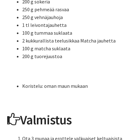
200 g sokeria
250 g pehmeää rasvaa
250 g vehnäjauhoja
1 tl leivontajauhetta
100 g tummaa suklaata
2 kukkurallista teelusikkaa Matcha jauhetta
100 g matcha suklaata
200 g tuorejuustoa
Koristelu: oman maun mukaan
Valmistus
Ota 3 munaa ja erottele valkuaiset keltuaisista