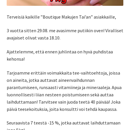
Terveisiä kaikille ”Boutique Makujen Tai’an” asiakkaille,
3 vuotta sitten 29.08. me avasimme putiikin oven! Viralliset
avajaiset olivat vasta 18.10.
Ajattelemme, että ennen juhlintaa on hyvä puhdistaa
kehonsa!
Tarjoamme erittäin voimakkaita tee-vaihtoehtoja, joissa
on aineita, jotka auttavat aineenvaihdunnan
parantumiseen, runsaasti vitamiineja ja mineraaleja. Apua
luonnollisesti liian nesteen poistumiseen sekä auttaa
laihduttamaan! Tarvitsee vain juoda teetä 40 päivää! Joka
päivä teesekoituksia, joita konsultti voi tehdä kaupassa.
Seuraavista 7 teestä -15 %, jotka auttavat laihduttamaan