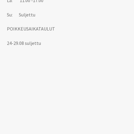
La: 11.00 -17.00
Su: Suljettu
POIKKEUSAIKATAULUT
24-29.08 suljettu