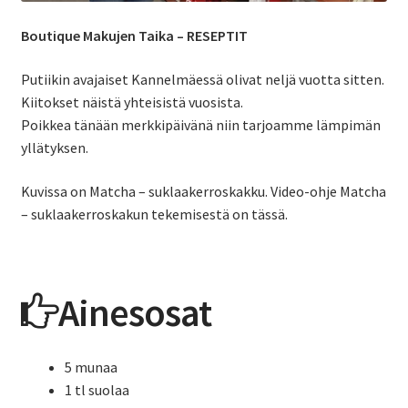
Boutique Makujen Taika – RESEPTIT
Putiikin avajaiset Kannelmäessä olivat neljä vuotta sitten.
Kiitokset näistä yhteisistä vuosista.
Poikkea tänään merkkipäivänä niin tarjoamme lämpimän
yllätyksen.
Kuvissa on Matcha – suklaakerroskakku. Video-ohje Matcha
– suklaakerroskakun tekemisestä on tässä.
Ainesosat
5 munaa
1 tl suolaa