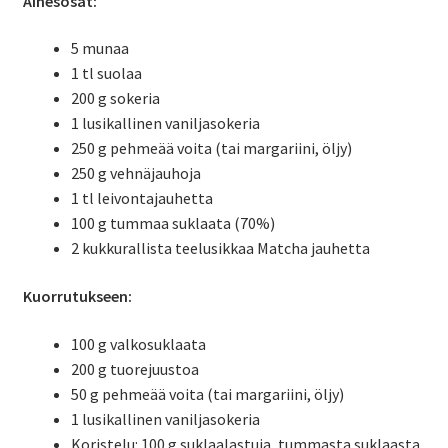
Ainesosat:
5 munaa
1 tl suolaa
200 g sokeria
1 lusikallinen vaniljasokeria
250 g pehmeää voita (tai margariini, öljy)
250 g vehnäjauhoja
1 tl leivontajauhetta
100 g tummaa suklaata (70%)
2 kukkurallista teelusikkaa Matcha jauhetta
Kuorrutukseen:
100 g valkosuklaata
200 g tuorejuustoa
50 g pehmeää voita (tai margariini, öljy)
1 lusikallinen vaniljasokeria
Koristelu: 100 g suklaalastuja, tummasta suklaasta