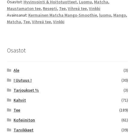
Osastot:
Hyvinvointi & Hoitotuotteet
,
Luomu
,
Matcha
,
Maustamaton tee
,
Resepti
,
Tee
,
Vihreä tee
,
Vinkki
Avainsanat:
Kermainen Matcha Mango-Smoothie
,
luomu
,
Mango
,
Matcha
,
Tee
,
Vihreä tee
,
Vinkki
Osastot
Ale
(3)
! Uutuus !
(30)
Tarjoukset %
(3)
Kahvit
(71)
Tee
(189)
Kofeiiniton
(61)
Tarvikkeet
(39)