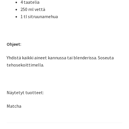
4 taatelia
250 ml vettä
1 tl sitruunamehua
Ohjeet:
Yhdistä kaikki aineet kannussa tai blenderissa. Soseuta
tehosekoittimella.
Näytetyt tuotteet:
Matcha