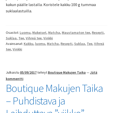
kakun päälle lastalla. Koristele kakku 100 g tummaa
suklaalastuilla.
Osastot:
Luomu
,
Makeiset
,
Matcha
,
Maustamaton tee
,
Resepti
,
Suklaa
,
Tee
,
Vihreä tee
,
Vinkki
Avainsanat:
Kakku
,
luomu
,
Matcha
,
Resepti
,
Suklaa
,
Tee
,
Vihreä
tee
,
Vinkki
Julkaistu
05/09/2017
tehnyt
Boutique Makujen Taika
—
Jätä
kommentti
Boutique Makujen Taika
– Puhdistava ja