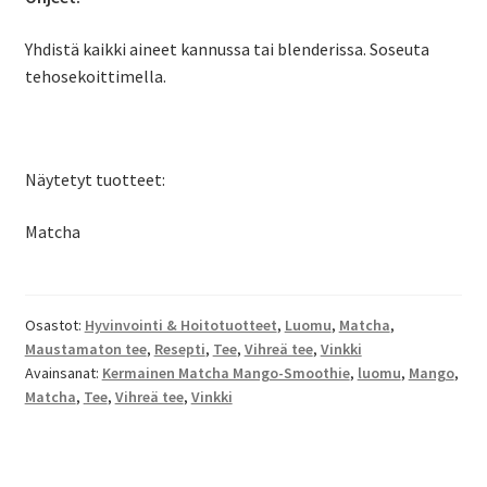
Yhdistä kaikki aineet kannussa tai blenderissa. Soseuta
tehosekoittimella.
Näytetyt tuotteet:
Matcha
Osastot:
Hyvinvointi & Hoitotuotteet
,
Luomu
,
Matcha
,
Maustamaton tee
,
Resepti
,
Tee
,
Vihreä tee
,
Vinkki
Avainsanat:
Kermainen Matcha Mango-Smoothie
,
luomu
,
Mango
,
Matcha
,
Tee
,
Vihreä tee
,
Vinkki