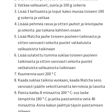
Vatkaa valkuaiset, suola ja 100 g sokeria
Lisää 3 keltuaista ja loput kaksi munaa toiseen 100
g sokeria ja vatkaa
Lisäää pehmeä rasva ja sitten jauhot ja leivinjauhe
ja sekoita. jaa taikana kahteen osaan
Lisää Matcha jauhe toiseen puoleen taikinasta ja
sitten varovasti sekoita puolet vatkatuista
valkuaisista taikinaan
Lisää sulatettu tumma suklaa toiseen puoleen
taikinasta ja sitten varovasti sekoita puolet
vatkatuista valkuaisista taikinaan
Kuumenna uuni 200 ° C
Kaada suklaa taikina vuokaan, kaada Matcha seos
varovasti päälle sekoittamatta kerroksia ja tasoita
Paista kakku 8 minuuttia 200 ° C: ssa laske
lämpötila 180 ° C ja jatka paistamista vielä 40
minuuttia. Anna kakun jäähtyä täysin paistamisen
jälkeen.