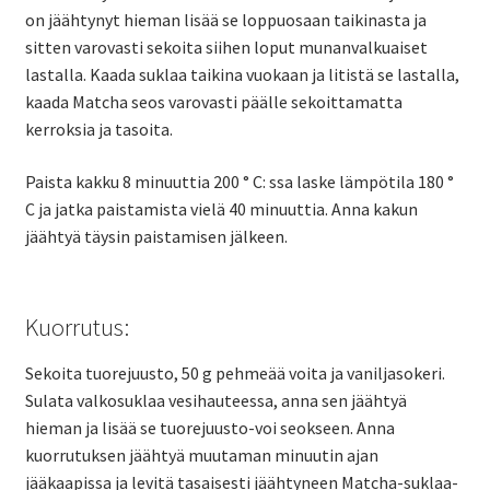
on jäähtynyt hieman lisää se loppuosaan taikinasta ja
sitten varovasti sekoita siihen loput munanvalkuaiset
lastalla. Kaada suklaa taikina vuokaan ja litistä se lastalla,
kaada Matcha seos varovasti päälle sekoittamatta
kerroksia ja tasoita.
Paista kakku 8 minuuttia 200 ° C: ssa laske lämpötila 180 °
C ja jatka paistamista vielä 40 minuuttia. Anna kakun
jäähtyä täysin paistamisen jälkeen.
Kuorrutus:
Sekoita tuorejuusto, 50 g pehmeää voita ja vaniljasokeri.
Sulata valkosuklaa vesihauteessa, anna sen jäähtyä
hieman ja lisää se tuorejuusto-voi seokseen. Anna
kuorrutuksen jäähtyä muutaman minuutin ajan
jääkaapissa ja levitä tasaisesti jäähtyneen Matcha-suklaa-