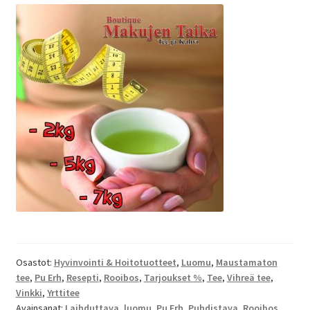
Osastot:
Hyvinvointi & Hoitotuotteet
,
Luomu
,
Maustamaton
tee
,
Pu Erh
,
Resepti
,
Rooibos
,
Tarjoukset %
,
Tee
,
Vihreä tee
,
Vinkki
,
Yrttitee
Avainsanat:
Laihduttava
,
luomu
,
Pu Erh
,
Puhdistava
,
Rooibos
,