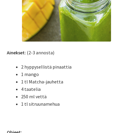
Ainekset:
(2-3 annosta)
2 hyppysellistä pinaattia
1 mango
1 tl Matcha-jauhetta
4 taatelia
250 ml vettä
1 tl sitruunamehua
Ohjeet: