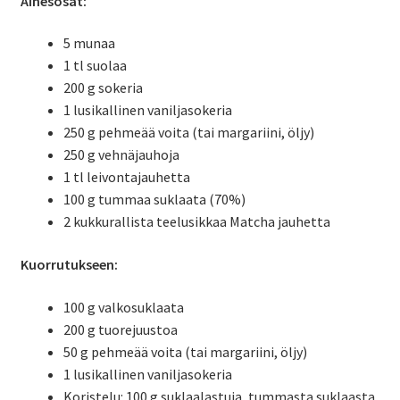
Ainesosat:
5 munaa
1 tl suolaa
200 g sokeria
1 lusikallinen vaniljasokeria
250 g pehmeää voita (tai margariini, öljy)
250 g vehnäjauhoja
1 tl leivontajauhetta
100 g tummaa suklaata (70%)
2 kukkurallista teelusikkaa Matcha jauhetta
Kuorrutukseen:
100 g valkosuklaata
200 g tuorejuustoa
50 g pehmeää voita (tai margariini, öljy)
1 lusikallinen vaniljasokeria
Koristelu: 100 g suklaalastuja, tummasta suklaasta