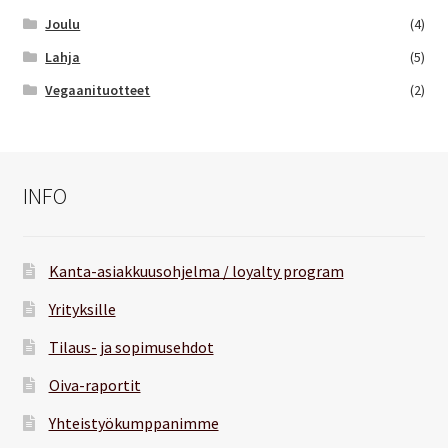
Joulu
(4)
Lahja
(5)
Vegaanituotteet
(2)
INFO
Kanta-asiakkuusohjelma / loyalty program
Yrityksille
Tilaus- ja sopimusehdot
Oiva-raportit
Yhteistyökumppanimme