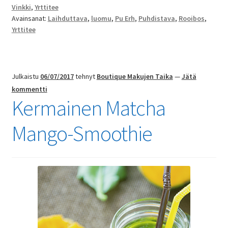
Vinkki
,
Yrttitee
Avainsanat:
Laihduttava
,
luomu
,
Pu Erh
,
Puhdistava
,
Rooibos
,
Yrttitee
Julkaistu
06/07/2017
tehnyt
Boutique Makujen Taika
—
Jätä
kommentti
Kermainen Matcha
Mango-Smoothie