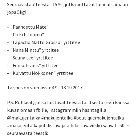
Seuraavista 7 teestä -15 %, jotka auttavat laihduttamaan
jopa 5kg!
– ”Paahdettu Mate”
– ”Pu Erh Luomu”
– ”Lapacho Matto Grosso” yrttitee
– ”Nana Minttu” yrttitee
– ”Sauna tee” yrttitee
– ”Fenkoli-anis” yrttitee
– ”Kuivattu Nokkonen” yrttitee
Tarjous on voimassa: 4.9.–18.10.2017
P.S. Rohkeat, jotka laittavat teestä tai itsestä teen kanssa
kuvan omaan fb:lle, instagrammiin hashtagilla
@makujentaika #makujentaika #boutiquemakujentaika
#makujentaikapuhdistavajalaihduttavaviikko saavat -50 %
seuraavasta teestä: