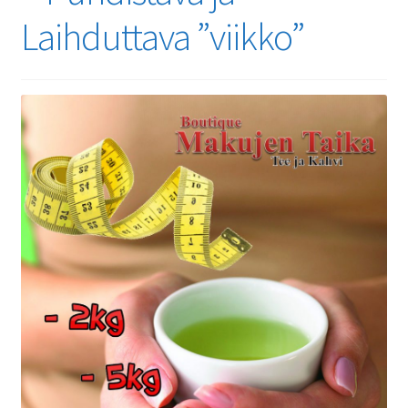
Laihduttava ”viikko”
Yrityksille