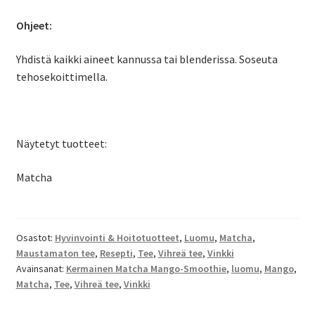
Ohjeet:
Yhdistä kaikki aineet kannussa tai blenderissa. Soseuta
tehosekoittimella.
Näytetyt tuotteet:
Matcha
Osastot:
Hyvinvointi & Hoitotuotteet
,
Luomu
,
Matcha
,
Maustamaton tee
,
Resepti
,
Tee
,
Vihreä tee
,
Vinkki
Avainsanat:
Kermainen Matcha Mango-Smoothie
,
luomu
,
Mango
,
Matcha
,
Tee
,
Vihreä tee
,
Vinkki