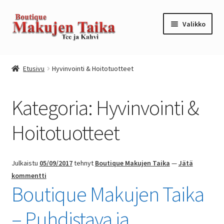
Siirry
Siirry
Valikko
navigointiin
sisältöön
Etusivu
Etusivu
Hyvinvointi & Hoitotuotteet
Kanta-asiakkuusohjelma / loyalty program
Kategoria:
Hyvinvointi &
Kassa
Hoitotuotteet
Kauppa
Oma tili
Julkaistu
05/09/2017
tehnyt
Boutique Makujen Taika
—
Jätä
kommentti
Boutique Makujen Taika
Ostoskori
– Puhdistava ja
Tilaus- ja sopimusehdot