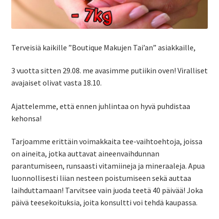
Terveisiä kaikille ”Boutique Makujen Tai’an” asiakkaille,
3 vuotta sitten 29.08. me avasimme putiikin oven! Viralliset
avajaiset olivat vasta 18.10.
Ajattelemme, että ennen juhlintaa on hyvä puhdistaa
kehonsa!
Tarjoamme erittäin voimakkaita tee-vaihtoehtoja, joissa
on aineita, jotka auttavat aineenvaihdunnan
parantumiseen, runsaasti vitamiineja ja mineraaleja. Apua
luonnollisesti liian nesteen poistumiseen sekä auttaa
laihduttamaan! Tarvitsee vain juoda teetä 40 päivää! Joka
päivä teesekoituksia, joita konsultti voi tehdä kaupassa.