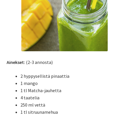
Ainekset:
(2-3 annosta)
2 hyppysellistä pinaattia
1 mango
1 tl Matcha-jauhetta
4 taatelia
250 ml vettä
1 tl sitruunamehua