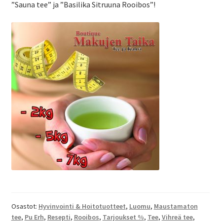
”Sauna tee” ja ”Basilika Sitruuna Rooibos”!
Osastot:
Hyvinvointi & Hoitotuotteet
,
Luomu
,
Maustamaton
tee
,
Pu Erh
,
Resepti
,
Rooibos
,
Tarjoukset %
,
Tee
,
Vihreä tee
,