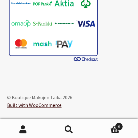
© Boutique Makujen Taika 2026
Built with WooCommerce
.
0
Etsi:
Haku